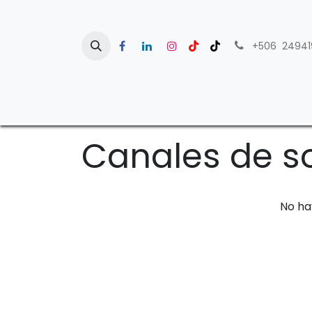
+506 24941
Home
P
Canales de so
No ha